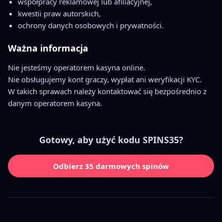
współpracy reklamowej lub afiliacyjnej,
kwestii praw autorskich,
ochrony danych osobowych i prywatności.
Ważna informacja
Nie jesteśmy operatorem kasyna online.
Nie obsługujemy kont graczy, wypłat ani weryfikacji KYC.
W takich sprawach należy kontaktować się bezpośrednio z
danym operatorem kasyna.
Gotowy, aby użyć kodu SPINS35?
Odbierz 35 darmowych spinów