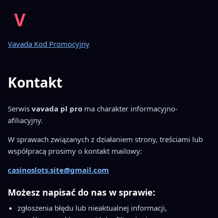
V
Vavada Kod Promocyjny
Kontakt
Serwis
vavada pl pro
ma charakter informacyjno-
afiliacyjny.
W sprawach związanych z działaniem strony, treściami lub
współpracą prosimy o kontakt mailowy:
casinoslots.site@gmail.com
Możesz napisać do nas w sprawie:
zgłoszenia błędu lub nieaktualnej informacji,