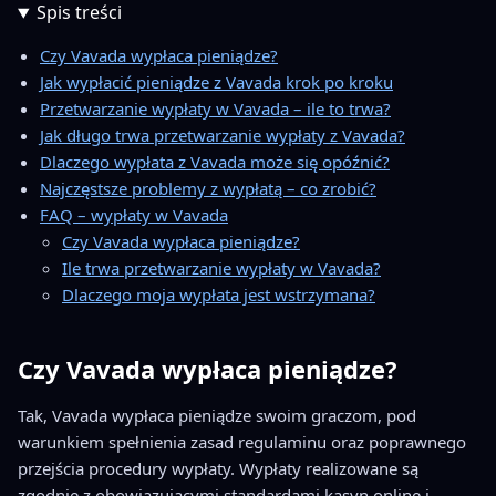
Spis treści
Czy Vavada wypłaca pieniądze?
Jak wypłacić pieniądze z Vavada krok po kroku
Przetwarzanie wypłaty w Vavada – ile to trwa?
Jak długo trwa przetwarzanie wypłaty z Vavada?
Dlaczego wypłata z Vavada może się opóźnić?
Najczęstsze problemy z wypłatą – co zrobić?
FAQ – wypłaty w Vavada
Czy Vavada wypłaca pieniądze?
Ile trwa przetwarzanie wypłaty w Vavada?
Dlaczego moja wypłata jest wstrzymana?
Czy Vavada wypłaca pieniądze?
Tak, Vavada wypłaca pieniądze swoim graczom, pod
warunkiem spełnienia zasad regulaminu oraz poprawnego
przejścia procedury wypłaty. Wypłaty realizowane są
zgodnie z obowiązującymi standardami kasyn online i