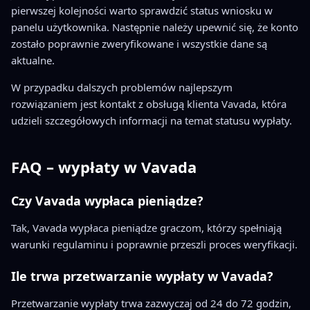
pierwszej kolejności warto sprawdzić status wniosku w
panelu użytkownika. Następnie należy upewnić się, że konto
zostało poprawnie zweryfikowane i wszystkie dane są
aktualne.
W przypadku dalszych problemów najlepszym
rozwiązaniem jest kontakt z obsługą klienta Vavada, która
udzieli szczegółowych informacji na temat statusu wypłaty.
FAQ – wypłaty w Vavada
Czy Vavada wypłaca pieniądze?
Tak, Vavada wypłaca pieniądze graczom, którzy spełniają
warunki regulaminu i poprawnie przeszli proces weryfikacji.
Ile trwa przetwarzanie wypłaty w Vavada?
Przetwarzanie wypłaty trwa zazwyczaj od 24 do 72 godzin,