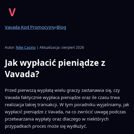
V
Vavada Kod Promocyjny
›
Blog
Autor:
Nike Casino
| Aktualizacja: sierpień 2026
Jak wypłacić pieniądze z
Vavada?
Przed pierwszą wypłatą wielu graczy zastanawia się, czy
Vavada faktycznie wypłaca pieniądze oraz ile czasu trwa
realizacja takiej transakcji. W tym poradniku wyjaśniamy, jak
wypłacić pieniądze z Vavada, na co zwrócić uwagę podczas
przetwarzania wypłaty oraz dlaczego w niektórych
przypadkach proces może się wydłużyć.